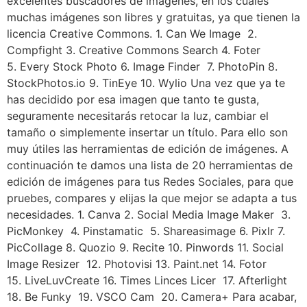
excelentes buscadores de imágenes, en los cuales
muchas imágenes son libres y gratuitas, ya que tienen la
licencia Creative Commons. 1. Can We Image 2.
Compfight 3. Creative Commons Search 4. Foter
5. Every Stock Photo 6. Image Finder 7. PhotoPin 8.
StockPhotos.io 9. TinEye 10. Wylio Una vez que ya te
has decidido por esa imagen que tanto te gusta,
seguramente necesitarás retocar la luz, cambiar el
tamaño o simplemente insertar un título. Para ello son
muy útiles las herramientas de edición de imágenes. A
continuación te damos una lista de 20 herramientas de
edición de imágenes para tus Redes Sociales, para que
pruebes, compares y elijas la que mejor se adapta a tus
necesidades. 1. Canva 2. Social Media Image Maker 3.
PicMonkey 4. Pinstamatic 5. Shareasimage 6. Pixlr 7.
PicCollage 8. Quozio 9. Recite 10. Pinwords 11. Social
Image Resizer 12. Photovisi 13. Paint.net 14. Fotor
15. LiveLuvCreate 16. Times Linces Licer 17. Afterlight
18. Be Funky 19. VSCO Cam 20. Camera+ Para acabar,