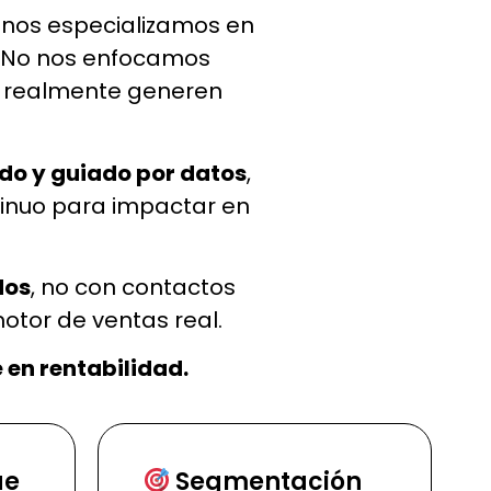
, nos especializamos en
o. No nos enfocamos
ue realmente generen
do y guiado por datos
,
tinuo para impactar en
dos
, no con contactos
otor de ventas real.
 en rentabilidad.
ue
Segmentación