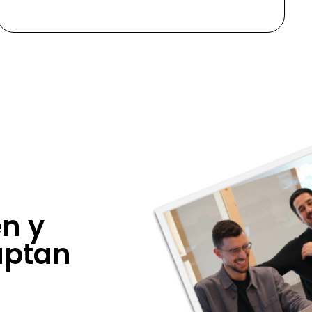
n y
aptan