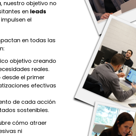
a
, nuestro objetivo no
isitantes en
leads
impulsen el
mpactan en todas las
n:
ico objetivo creando
necesidades reales.
 desde el primer
tizaciones efectivas
iento de cada acción
tados sostenibles.
ubre cómo atraer
esivas ni