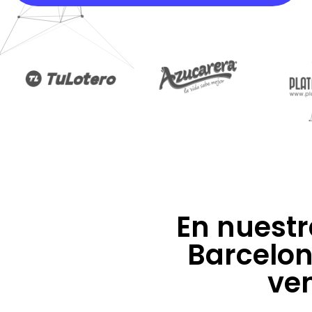
En nuest
Barcelo
ven