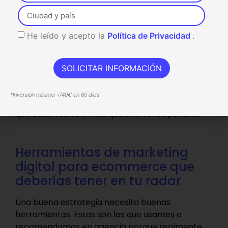
5. Influencers y comunidades
reales
He leído y acepto la
Política de Privacidad
.
No necesitas grandes celebrities. Los
microinfluencers
con audiencias pequeñas
SOLICITAR INFORMACIÓN
pero comprometidas pueden ser mucho más
rentables.
*Inversión mínima >740€ en 60 días
Además, te ayudan a construir comunidad, algo
que cada vez vale más que una venta puntual.
Herramientas de marketing
digital para ecommerce que
deberías tener en tu radar
Una buena estrategia necesita buenas
herramientas. Estas son las que usamos o
recomendamos en agencia porque realmente