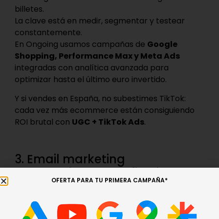
billetes.
La clave está en medir, segmentar y testear
constantemente.
En Ongoing usamos campañas de
Google
Shopping, Performance Max y Meta Ads
integradas con analítica avanzada para
optimizar hasta el último euro invertido.
Y si vendes en España, no subestimes TikTok:
cada vez más ecommerce están consiguiendo
ROI brutal con
UGC + TikTok Ads
.
3. Email marketing
automatizado que fideliza
OFERTA PARA TU PRIMERA CAMPAÑA*
El email marketing sigue siendo el canal más
rentable, y además es tuyo (no dependes de
algoritmos).