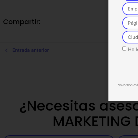
Compartir:
He l
Entrada anterior
*Inversión m
¿Necesitas ases
MARKETING 