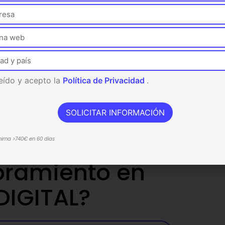
eído y acepto la
Política de Privacidad
.
Entrada siguiente
SOLICITAR INFORMACIÓN
ínima >740€ en 60 días
oramiento en
DIGITAL?