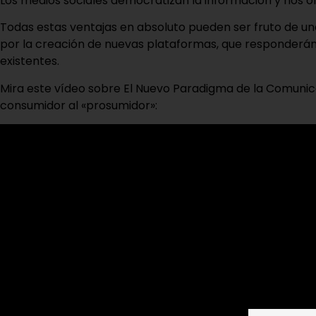
Los medios sociales democratizan la información y nos 
Todas estas ventajas en absoluto pueden ser fruto de un
por la creación de nuevas plataformas, que responderán a
existentes.
Mira este vídeo sobre El Nuevo Paradigma de la Comunicac
consumidor al «prosumidor»: