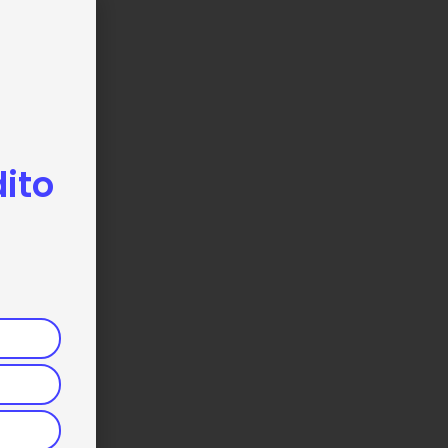
ito
!