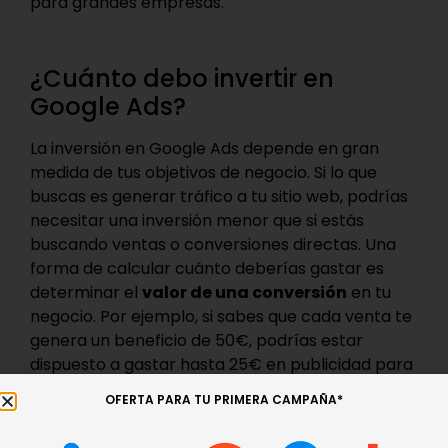
para grandes empresas.
¿Cuánto debo invertir en
Google Ads?
La inversión en Google Ads depende en gran
medida de tus objetivos de negocio. Si lo que
buscas es generar tráfico a tu sitio web, podrías
necesitar una inversión menor que si estás
buscando ventas o conversiones directas. Una
forma de calcular cuánto deberías gastar es
determinar el
valor de una conversión
en tu
negocio. Por ejemplo, si sabes que cada venta te
genera un beneficio de 50€, podrías estar
dispuesto a gastar hasta 25€ en publicidad para
conseguir esa venta. A esto se le llama
CPA
OFERTA PARA TU PRIMERA CAMPAÑA*
(Coste por Adquisición)
, y es una métrica
clave para decidir tu presupuesto en Google Ads.