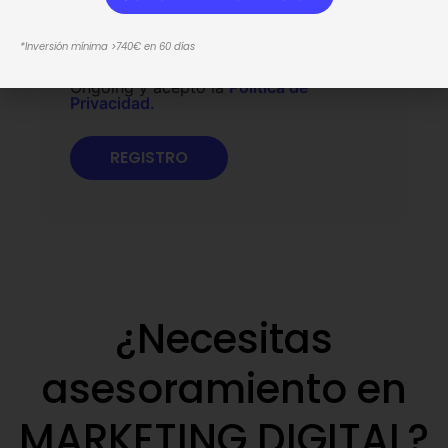
*Inversión mínima >740€ en 60 días
Deseo suscribirme a la Newsletter de
Ongoing y acepto la
Política de
Privacidad.
¿Necesitas
asesoramiento en
MARKETING DIGITAL?