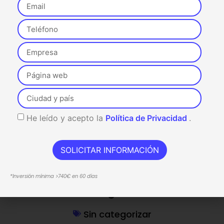
digitalizador
!
Abril 28, 2022
Compartir:
He leído y acepto la
Política de Privacidad
.
SOLICITAR INFORMACIÓN
Entrada anterior
Entrada siguiente
*Inversión mínima >740€ en 60 días
Categorías
Sin categorizar